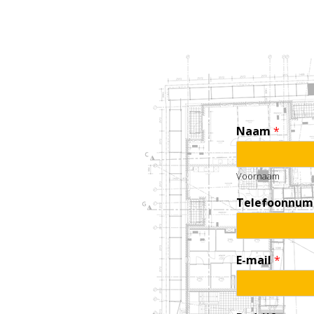
Naam
*
Voornaam
Telefoonnu
E-mail
*