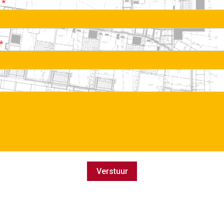
m
*
*
Verstuur