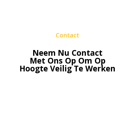
Contact
Neem Nu Contact
Met Ons Op Om Op
Hoogte Veilig Te Werken
N
a
a
m
*
Voornaam
Achternaam