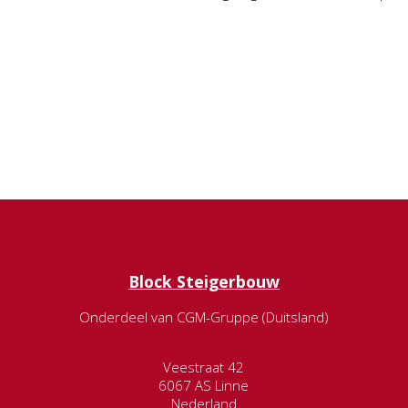
Block Steigerbouw
Onderdeel van CGM-Gruppe (Duitsland)
Veestraat 42
6067 AS Linne
Nederland