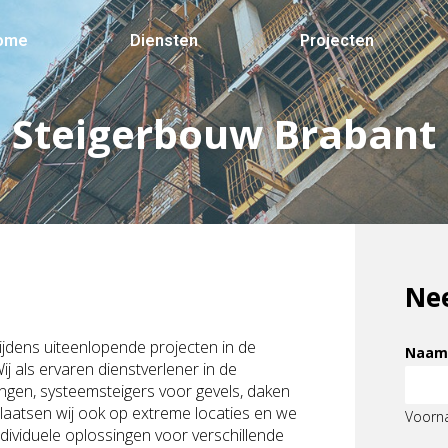
ome
Diensten
Projecten
Steigerbouw Brabant
Ne
ijdens uiteenlopende projecten in de
Naa
Wij als ervaren dienstverlener in de
gen, systeemsteigers voor gevels, daken
atsen wij ook op extreme locaties en we
Voorn
ndividuele oplossingen voor verschillende