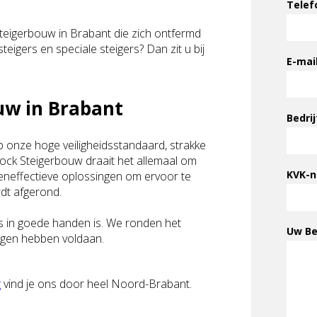
Tele
steigerbouw in Brabant die zich ontfermd
teigers en speciale steigers? Dan zit u bij
E-mai
uw in Brabant
Bedri
op onze hoge veiligheidsstandaard, strakke
lock Steigerbouw draait het allemaal om
KVK-
steneffectieve oplossingen om ervoor te
rdt afgerond.
ns in goede handen is. We ronden het
Uw Be
ngen hebben voldaan.
g
vind je ons door heel Noord-Brabant.