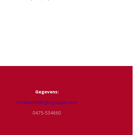
Gegevens:
infoblocknl@cgm-gruppe.com
0475-534660