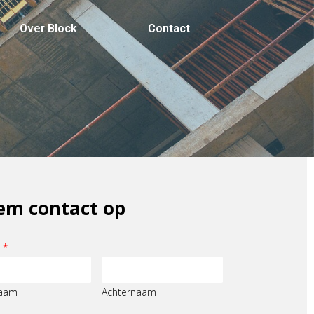
Over Block
Contact
em contact op
m
*
aam
Achternaam