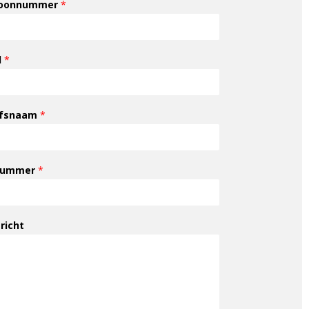
foonnummer
*
l
*
jfsnaam
*
nummer
*
richt